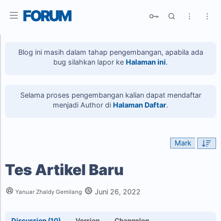
FORUM
Blog ini masih dalam tahap pengembangan, apabila ada
bug silahkan lapor ke
Halaman ini
.
R
Advanced Search
Selama proses pengembangan kalian dapat mendaftar
menjadi Author di
Halaman Daftar
.
Mark
Tes Artikel Baru
Juni 26, 2022
Yanuar Zhaldy Gemilang
R
Discussion (10)
Version
Changelog