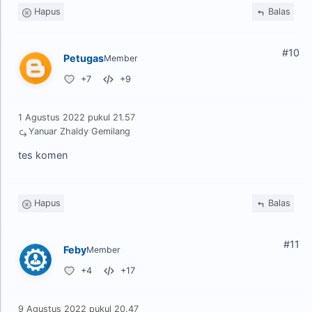
Hapus
Balas
#10
Petugas
Member
+7
+9
1 Agustus 2022 pukul 21.57
Yanuar Zhaldy Gemilang
tes komen
Hapus
Balas
#11
Feby
Member
+4
+17
9 Agustus 2022 pukul 20.47