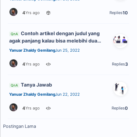
4
10
Yrs ago
Replies
Contoh artikel dengan judul yang
QnA
agak panjang kalau bisa melebihi dua
baris line
Yanuar Zhaldy Gemilang
Jun 25, 2022
4
3
Yrs ago
Replies
Tanya Jawab
QnA
Yanuar Zhaldy Gemilang
Jun 22, 2022
4
0
Yrs ago
Replies
Postingan Lama