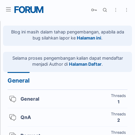
FORUM
Blog ini masih dalam tahap pengembangan, apabila ada
Price:
bug silahkan lapor ke
Halaman ini
.
R
Free
Premium
Advanced Search
Type:
Selama proses pengembangan kalian dapat mendaftar
CSS
JS
HTML
menjadi Author di
Halaman Daftar
.
Thread type:
General
Komponen
Updated
Widget
Threads
General
1
Threads
QnA
2
R
Threads